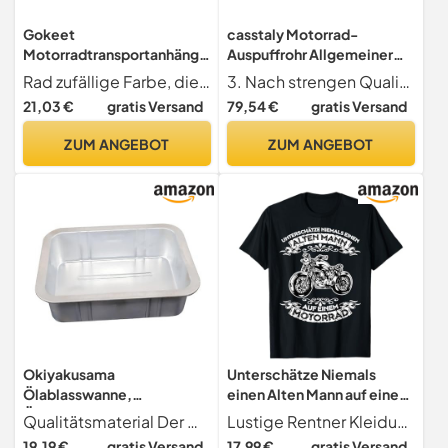
Gokeet
casstaly Motorrad-
Motorradtransportanhänge
Auspuffrohr Allgemeiner
r, Motorradbedarf,
Motorradbedarf
Rad zufällige Farbe, die angegebene Farbe wird nicht akzeptiert
3. Nach strengen Qualitätskontrollstandards gebaut. Nicht leicht zu beschädigen, lange Lebensdauer
Umzugsgerät,
21,03 €
gratis Versand
79,54 €
gratis Versand
Professionelle Notfall-
Pannenhilfe für Autos
ZUM ANGEBOT
ZUM ANGEBOT
Okiyakusama
Unterschätze Niemals
Ölablasswanne,
einen Alten Mann auf einem
Ölwechselwanne,
Motorrad T-Shirt
Qualitätsmaterial Der Ölwannenablauf besteht aus hochwertigem PP. Diese Ölwanne ist so konzipiert, dass sie starker Beanspruchung und Abnutzung standhält und eine langfristige Nutzung gewährleistet.
Lustige Rentner Kleidung
auslaufsicherer
19,19 €
gratis Versand
17,99 €
gratis Versand