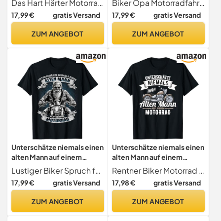
Das Hart Härter Motorrad fährt er Design ist das perfekte Geschenk für einen Motorradfahrer zum Geburtstag. Dieses lustige Motorrad Design ist für einen Motorradfan in einen Motorradverein
Biker Opa Motorradfahrer Skull Vintage Motiv
17,99 €
gratis Versand
17,99 €
gratis Versand
ZUM ANGEBOT
ZUM ANGEBOT
Unterschätze niemals einen
Unterschätze niemals einen
alten Mann auf einem
alten Mann auf einem
Motorrad T-Shirt
Motorrad T-Shirt
Lustiger Biker Spruch für den alten Mann
Rentner Biker Motorrad Sprüche
17,99 €
gratis Versand
17,98 €
gratis Versand
ZUM ANGEBOT
ZUM ANGEBOT