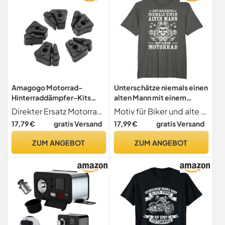
Windschutzscheibe
Motorrad(Transparent li
Amagogo Motorrad-
Unterschätze niemals einen
Hinterraddämpfer-Kits
alten Mann mit einem
Radzubehör Mehrzweck
Motorrad T-Shirt
Direkter Ersatz Motorrad-Hinterraddämpfer-Set sind zu installieren, müssen nicht geändert werden, können direkt ersetzt werden
Motiv für Biker und alte Motorradfahrer. Unterschätze niemals einen alten Mann mit einem Motorrad.
06410-mba-000
17,79 €
gratis Versand
17,99 €
gratis Versand
Gummikomponente für
Motorradbedarf
ZUM ANGEBOT
ZUM ANGEBOT