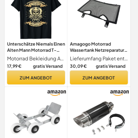
Unterschätze Niemals Einen
Amagogo Motorrad
Alten Mann Motorrad T-
Wassertank Netzreparatur
Shirt
für 801 2024 für
Motorrad Bekleidung Accessoires
Lieferumfang Paket enthält eine Motorrad-Kühlerabdeckung und Schrauben und bietet alles, was Sie für einen unkomplizierten Installationsprozess benötigen
Motorradbedarf
17,99 €
gratis Versand
30,09 €
gratis Versand
ZUM ANGEBOT
ZUM ANGEBOT