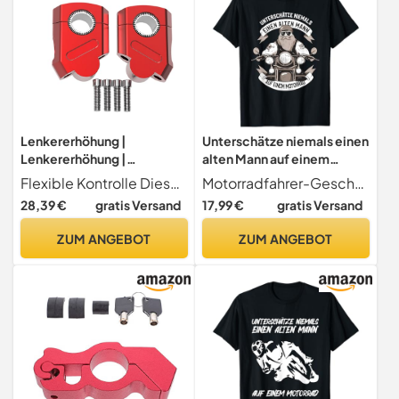
Lenkererhöhung |
Unterschätze niemals einen
Lenkererhöhung |
alten Mann auf einem
Sportzubehör für Damen
Motorrad T-Shirt
Flexible Kontrolle Diese innovative Erhöhung minimiert Ermüdung, indem sie eine ergonomische Haltung fördert, die Steuerungsflexibilität verbessert und die Lenkerwinkel für optimale Fahrleistung verfeinert
Motorradfahrer-Geschenk für einen Biker-Opa
Herren Sportler
28,39 €
gratis Versand
17,99 €
gratis Versand
Jugendliche Familie
Freunde Motocross
ZUM ANGEBOT
ZUM ANGEBOT
Motorradbedarf