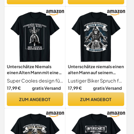
Unterschätze Niemals
Unterschätze niemals einen
einen Alten Mann mit einem
alten Mann auf seinem
Motorrad T-Shirt
Motorrad T-Shirt
Super Cooles design für alle Männer die einfach gerne Motorrad fahren und es den Jungen zeigen möchten. Der Lustige Spruch, Unterschätze niemals einen alten Mann mit einem Motorrad. Schönes Geschenk als T-Shirt für alle Biker die das Motorrad lieben.
Lustiger Biker Spruch für den alten Mann
17,99 €
gratis Versand
17,99 €
gratis Versand
ZUM ANGEBOT
ZUM ANGEBOT