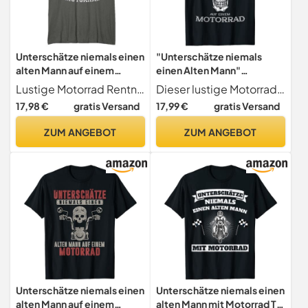
Unterschätze niemals einen
"Unterschätze niemals
alten Mann auf einem
einen Alten Mann"
Motorrad T-Shirt
Motorrad T-Shirt
Lustige Motorrad Rentner Geschenke für Biker
Dieser lustige Motorrad Spruch "Unterschätze niemals einen Alten Mann" für Leidenschaftliche Biker. Für Motorradfahrer ein tolles Motorrad Zubehör für Alte Männ auf einem Motorrad und Fahrer der 60er, 70, 80er, 90er Jahre.
17,98 €
gratis Versand
17,99 €
gratis Versand
ZUM ANGEBOT
ZUM ANGEBOT
Unterschätze niemals einen
Unterschätze niemals einen
alten Mann auf einem
alten Mann mit Motorrad T-