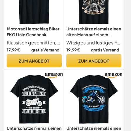
Motorrad Herzschlag Biker
Unterschätze niemals einen
EKG Linie Geschenk
alten Mann auf einem
Motorradfahrer T-Shirt
Motorrad T-Shirt
Klassisch geschnitten, doppelt genähter Saum.
Witziges und lustiges Fun Motiv für den Vater, Großvater, Opa, Onkel, Ehemann oder Sohn der gerne Motorrad fährt und auf Bikes steht. Sarkastisches Statement für den coolen alten Mann der in einem Motorradclub ist..
17,99 €
gratis Versand
19,99 €
gratis Versand
ZUM ANGEBOT
ZUM ANGEBOT
Unterschätze niemals einen
Unterschätze niemals einen