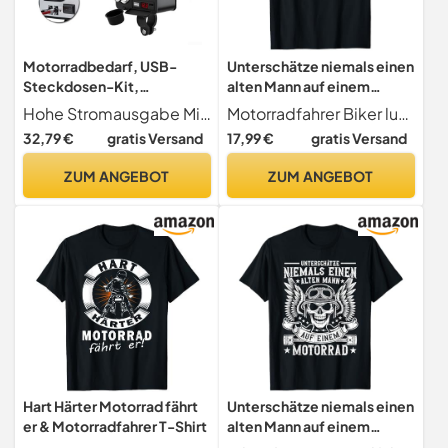
Motorradbedarf, USB-
Unterschätze niemals einen
Steckdosen-Kit,
alten Mann auf einem
Hochstromausgang,
Motorrad T-Shirt
Hohe Stromausgabe Mit einem leistungsstarken 3A-Ausgang kann diese Motorrad-USB-Buchse eine Vielzahl von Geräten einschließlich Mobiltelefonen, Tablets, Navigationsgeräten und GPS effektiv aufladen. Bleiben Sie während Ihrer Fahrten verbunden und mit Strom versorgt.
Motorradfahrer Biker lustiger Spruch
wasserdichter Ladeadapter
32,79 €
gratis Versand
17,99 €
gratis Versand
ZUM ANGEBOT
ZUM ANGEBOT
Hart Härter Motorrad fährt
Unterschätze niemals einen
er & Motorradfahrer T-Shirt
alten Mann auf einem
Motorrad T-Shirt