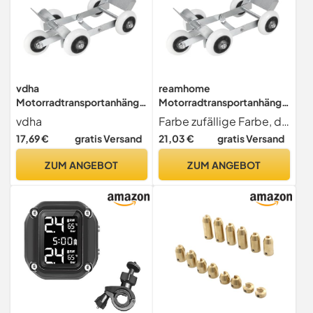
vdha
reamhome
Motorradtransportanhänge
Motorradtransportanhänge
r, Motorradbedarf,
r, Motorradbedarf,
vdha
Farbe zufällige Farbe, die angegebene Farbe wird nicht akzeptiert
Umzugsgerät,
Umzugsgerät,
17,69 €
gratis Versand
21,03 €
gratis Versand
Professionelle Notfall-
Professionelle Notfall-
Pannenhilfe für Autos
Pannenhilfe für Autos
ZUM ANGEBOT
ZUM ANGEBOT