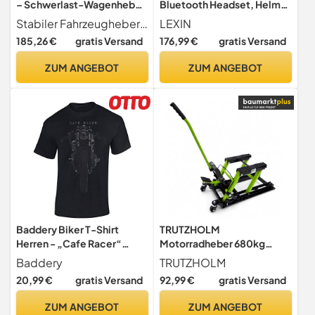
– Schwerlast-Wagenheber
Bluetooth Headset, Helm
3 Tonnen | Auto- &
Intercom,
Stabiler Fahrzeugheber Entwickelt für Vielseitigkeit, unterstützt dieser Wagenheber die Fahrzeugwartung mit getesteter Langzeithaltbarkeit, einer starken Kapazität von 3 Tonnen und einer verstärkten Struktur, bietet zuverlässige Leistung für Auto und Anhänger gleichermaßen
LEXIN
Motorradbedarf für
Kommunikationssystem für
185,26 €
gratis Versand
176,99 €
gratis Versand
Nivellierung Straße Shop
bis zu 10 Motorräder mit
Garage Keller Anhänger
2000m Reichweite,
ZUM ANGEBOT
ZUM ANGEBOT
Montage Bauernhof
Motorradhelm
Gegensprechanlage mit
Musikteilen Funktion,
Doppelpack
Baddery Biker T-Shirt
TRUTZHOLM
Herren - „Cafe Racer“
Motorradheber 680kg
(Schwarz L)
Motorradhebebühne
Baddery
TRUTZHOLM
Motorradheber hydraulisch
20,99 €
gratis Versand
92,99 €
gratis Versand
Montagebock Motorrad
Hebebühne ATV Quad
ZUM ANGEBOT
ZUM ANGEBOT
hydraulische