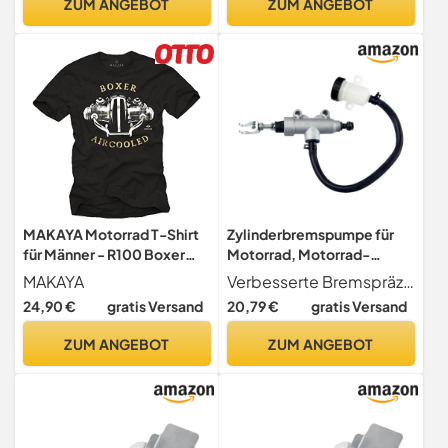
ZUM ANGEBOT
ZUM ANGEBOT
Winterfest, Hochwertige
Motorradplane,
Abdeckplane Motorrad mit
Beutel(245x105x125 cm)
MAKAYA Motorrad T-Shirt
Zylinderbremspumpe für
für Männer - R100 Boxer
Motorrad, Motorrad-
Motor - Geschenke für
Hydraulikzylinder |
MAKAYA
Verbesserte Bremspräzision Erleben Sie einen deutlichen Schub der Bremsleistung Ihres Motorrads, sorgen Sie für eine sicherere Fahrt und erfüllen strenge Sicherheitsstandards fühlen Sie das Vertrauen in jede Fahrt.
Motorradfahrer Biker
Hochleistungs-
24,90 €
gratis Versand
20,79 €
gratis Versand
Schwarz L
Motorradbedarf für
Motorrad, Dirt Motorräder
ZUM ANGEBOT
ZUM ANGEBOT