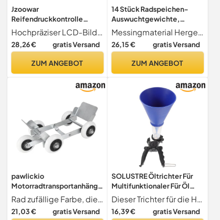
Jzoowar
14 Stück Radspeichen-
Reifendruckkontrolle
Auswuchtgewichte,
Kunststoff
Nachfüll-Kits,
Hochpräziser LCD-Bildschirm mit Zeitanzeige, gut sichtbar bei Tag und
Messingmaterial Hergestellt aus robustem Messing, sind diese Radspeichen-Auswuchtgewichte für die Ewigkeit gebaut und gewährleisten eine zuverlässige Leistung für Ihr Motorrad.
Reifendruckkontrolle
wiederverwendbar,
28,26 €
gratis Versand
26,15 €
gratis Versand
Reifendruckerkennung
tragbar, einfache
Reifendrucksensor M5
Installation für
ZUM ANGEBOT
ZUM ANGEBOT
Motorradbedarf
Motorradbedarf
pawlickio
SOLUSTRE Öltrichter Für
Motorradtransportanhänge
Multifunktionaler Für Öl
r, Motorradbedarf,
Benzin Und Konstruktion
Rad zufällige Farbe, die angegebene Farbe wird nicht akzeptiert
Dieser Trichter für die Handhabung von Öl, Benzin und Kraftstoff konzipiert und somit ein vielseitiges Werkzeug, das Ihren Anforderungen gerecht wird.
Umzugsgerät,
Leicht Und Tragbar Für Auto
21,03 €
gratis Versand
16,39 €
gratis Versand
Professionelle Notfall-
Und Motorradbedarf