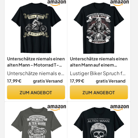
Unterschätze niemals einen
Unterschätze niemals einen
alten Mann - Motorrad T-
alten Mann auf einem
Shirt
Motorrad T-Shirt
Unterschätze niemals einen alten Mann auf seinem Motorrad. Lustiges Motorrad Design für alle Biker und Motorrad Fans. Tolle Geschenkidee für die nächste Motorrad Tour.
Lustiger Biker Spruch für den alten Mann
17,99 €
gratis Versand
17,99 €
gratis Versand
ZUM ANGEBOT
ZUM ANGEBOT