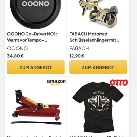
OOONO Co-Driver NO1:
FABACH Motorrad
Warnt vor Tempo-
Schlüsselanhänger mit
Kontrollen und Gefahren im
Schutzengel - Geschenk
OOONO
FABACH
Straßenverkehr in Echtzeit
Engel Schlüsselanhänger
34,80 €
12,90 €
- Automatisch aktiv nach
für Motorradfahrer -
Verbindung zum
Geschenke Motorrad
ZUM ANGEBOT
ZUM ANGEBOT
Smartphone über Bluetooth
Glücksbringer Fahr
vorsichtig