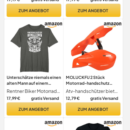
Abfalllager-
Ölablassbehälter,
ZUM ANGEBOT
ZUM ANGEBOT
rechteckige
Ölauffangwanne für
Motorradbedarf, Weiße
Unterschätze niemals einen
MOLUCKFU 2 Stück
alten Mann auf einem
Motorrad-handschutz
Motorrad T-Shirt
Windschutz Handschutz Für
Rentner Biker Motorradfahrer Biker Opa
Atv-handschützer bieten eine zusätzliche schutzschicht für ihre hände, sorgen für deren und minimieren verletzungen.
Lenker Motorradzubehör
17,99 €
gratis Versand
12,79 €
gratis Versand
ATV-handschützer
Motorradbedarf
ZUM ANGEBOT
ZUM ANGEBOT