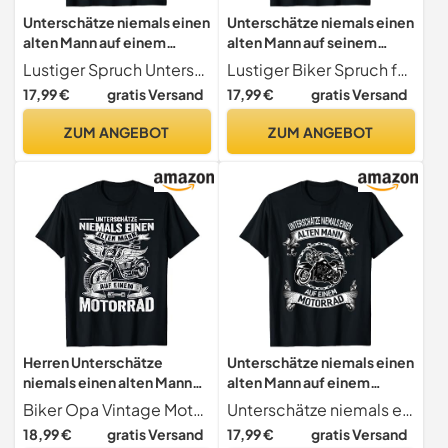
Unterschätze niemals einen
Unterschätze niemals einen
alten Mann auf einem
alten Mann auf seinem
Motorrad T-Shirt
Motorrad T-Shirt
Lustiger Spruch Unterschätze niemals einen alten Mann auf einem Motorrad. Witziges Motorrad Motiv für Motorradfahrer die schon etwas älter sind und ein gehobenes Alter haben. Ideal für alte Männer und Rentner die sich gerne auf ihren Feuerstuhl schwingen.
Lustiger Biker Spruch für den alten Mann
17,99 €
gratis Versand
17,99 €
gratis Versand
ZUM ANGEBOT
ZUM ANGEBOT
Herren Unterschätze
Unterschätze niemals einen
niemals einen alten Mann
alten Mann auf einem
auf einem Motorrad T-Shirt
Motorrad T-Shirt
Biker Opa Vintage Motorradfahrer Motiv
Unterschätze niemals einen alten Mann. Lustiger Spruch mit Motorrad Design ideal für Motorradfahrer und Biker. Männer, Väter, Opa, Rentner die leidenschaftlich mit Ihrer Maschine über die Landstraßen und Kurven touren an der west coast oder der Route 66.
18,99 €
gratis Versand
17,99 €
gratis Versand