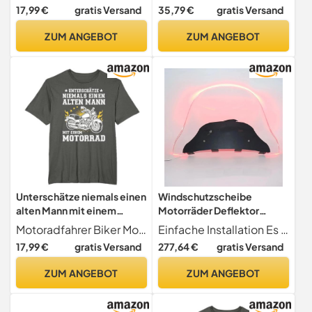
Quad ATV Go Kart Buggy
17,99 €
gratis Versand
35,79 €
gratis Versand
Motorradbedarf Autolüfter
und Kit
ZUM ANGEBOT
ZUM ANGEBOT
Unterschätze niemals einen
Windschutzscheibe
alten Mann mit einem
Motorräder Deflektor
Motorrad T-Shirt
Motorrad Windschutz
Motoradfahrer Biker Motorrad Opa lustiger Spruch
Einfache Installation Es ist einfach zu installieren und zu demontieren, und kommt mit Installationszubehör. Alte Geräte können direkt ersetzt werden, bequem und zuverlässig zu bedienen, einfach zu montieren und zu demontieren.
Windschutzscheibe Spoiler
17,99 €
gratis Versand
277,64 €
gratis Versand
Langlebige
Motorradbedarf Vintage
ZUM ANGEBOT
ZUM ANGEBOT
Motorrad
Windschutzscheibe
Luftabweiser