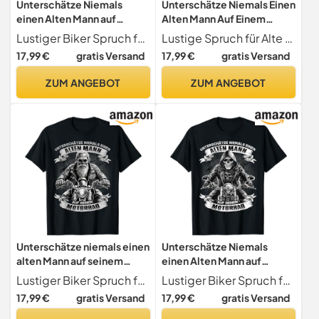
Unterschätze Niemals
Unterschätze Niemals Einen
einen Alten Mann auf
Alten Mann Auf Einem
seinem Motorrad T-Shirt
Motorrad T-Shirt
Lustiger Biker Spruch für den alten Mann
Lustige Spruch für Alte Männer und Opas "Unterschätze Niemals Einen Alten Mann Auf Einem Motorrad" Geschenkidee für Motorradfahrer und Alte Biker
17,99 €
gratis Versand
17,99 €
gratis Versand
ZUM ANGEBOT
ZUM ANGEBOT
Unterschätze niemals einen
Unterschätze Niemals
alten Mann auf seinem
einen Alten Mann auf
Motorrad T-Shirt
seinem Motorrad T-Shirt
Lustiger Biker Spruch für den alten Mann
Lustiger Biker Spruch für den alten Mann
17,99 €
gratis Versand
17,99 €
gratis Versand