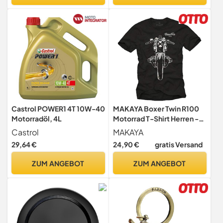
Motorradhebebühne
Montagebock Klapp
Hebebühne Plattform
Castrol POWER1 4T 10W-40
MAKAYA Boxer Twin R100
Motorradöl, 4L
Motorrad T-Shirt Herren -
Cafe Racer - Geschenke für
Castrol
MAKAYA
Motorradfahrer Schwarz L
29,64 €
24,90 €
gratis Versand
ZUM ANGEBOT
ZUM ANGEBOT