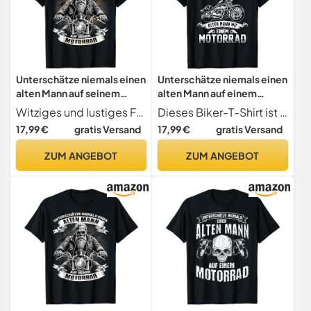
Unterschätze niemals einen
Unterschätze niemals einen
alten Mann auf seinem
alten Mann auf einem
Motorrad T-Shirt
Motorrad T-Shirt
Witziges und lustiges Fun Motiv für den Vater, Großvater, Opa, Onkel, Ehemann oder Sohn der gerne Motorrad fährt und auf Bikes steht. Sarkastisches Statement für den coolen alten Mann der in einem Motorradclub ist..
Dieses Biker-T-Shirt ist ein tolles Geschenk zum Geburtstag oder zu Weihnachten für einen Motorradfahrer, der gerne mit seinem Motorrad fährt. Dieses Motorrad T-Shirt ist ein exklusives Design.
17,99 €
gratis Versand
17,99 €
gratis Versand
ZUM ANGEBOT
ZUM ANGEBOT