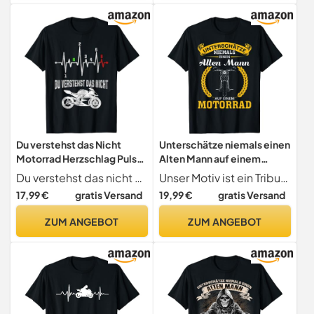
Du verstehst das Nicht
Unterschätze niemals einen
Motorrad Herzschlag Puls
Alten Mann auf einem
Supersport T-Shirt
Motorrad T-Shirt
Du verstehst das nicht Motorrad Herzschlag Puls
Unser Motiv ist ein Tribut an die grenzenlose Freiheit und die zeitlose Abenteuerlust, die das Motorradfahren verkörpert. Dieses einzigartige Design zeigt ein imposantes Motorrad, begleitet von der kraftvollen Botschaft, die unter die Haut geht.
17,99 €
gratis Versand
19,99 €
gratis Versand
ZUM ANGEBOT
ZUM ANGEBOT