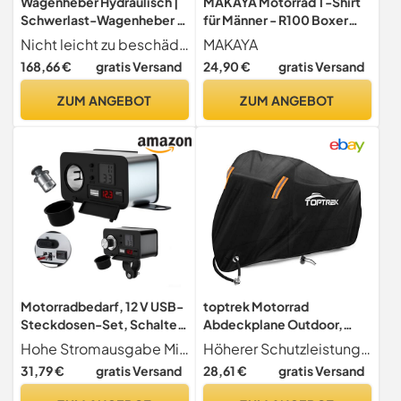
Wagenheber Hydraulisch |
MAKAYA Motorrad T-Shirt
Schwerlast-Wagenheber 3
für Männer - R100 Boxer
Tonnen | Auto- &
Motor - Geschenke für
Nicht leicht zu beschädigen ein zuverlässiges Fahrzeugwartungswerkzeug, dieser Wagenheber kombiniert getestete Haltbarkeit, eine robuste Kapazität von 3 Tonnen und eine verstärkte Struktur, bietet sicheres und effektives Heben für Auto und Anhänger in jeder Situation
MAKAYA
Motorradbedarf für
Motorradfahrer Biker
168,66 €
gratis Versand
24,90 €
gratis Versand
Reiseschäft Garage
Schwarz XL
Zuhause Bauernhof Straße
ZUM ANGEBOT
ZUM ANGEBOT
Motorrad BAU
Nivelliermontage
Motorradbedarf, 12 V USB-
toptrek Motorrad
Steckdosen-Set, Schalter
Abdeckplane Outdoor,
und Mehrfachschutz
Motorradabdeckung
Hohe Stromausgabe Mit einem leistungsstarken 3A-Ausgang kann diese Motorrad-USB-Buchse Mobiltelefone, Tablets, GPS-Geräte und mehr effizient aufladen.
Höherer Schutzleistung Toptrek abdeckplane motorrad ist aus 210T Oxford Stoff und die Rückseite ist mit hoher Dichte Silber beschichtet, die effektive Isolierung, UV-Schutz und wasserdicht ist. Diese Motorradabdeckung besteht aus Doppelnadel und Doppeldraht. Damit bietet diese Motorradabdeckung hervorragender Qualität, Reißfestigkeit. Sie kann vor widrigen Witterungsbedingungen wie Regen, Schnee, Eis, Wind, Staub oder Sonne schützen.
Wasserdicht aus 210D,
31,79 €
gratis Versand
28,61 €
gratis Versand
Reflektierende
Motorradgarage