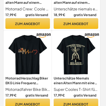
alten Mann auf einem
alten Mann auf einem
Motorrad! T-Shirt
Motorrad T-Shirt
Motorrad Crew: Coole Designs für Motorrad Fans
Unterschätze niemals einen alten Mann auf einem Motorrad.
17,99 €
gratis Versand
18,99 €
gratis Versand
ZUM ANGEBOT
ZUM ANGEBOT
Motorrad Herzschlag Biker
Unterschätze Niemals
EKG Linie Frequenz
einen Alten Mann mit einem
Motorradfahrer T-Shirt
Motorrad T-Shirt
Motorradfahrer Bike Bikerin Motorrad Geschenk Gift
Super Cooles T-Shirt für alle Männer die einfach gerne Motorrad fahren und es den Jungen zeigen möchten. Der Lustige Spruch, Unterschätze niemals einen alten Mann mit einem Motorrad. Schönes Geschenk als T-Shirt für alle Biker.
17,99 €
gratis Versand
17,99 €
gratis Versand
ZUM ANGEBOT
ZUM ANGEBOT