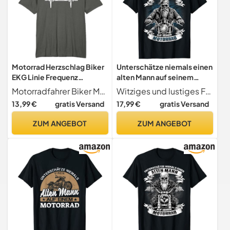
Motorrad Herzschlag Biker
Unterschätze niemals einen
EKG Linie Frequenz
alten Mann auf seinem
Motorradfahrer T-Shirt
Motorrad T-Shirt
Motorradfahrer Biker Motorrad Spruch Moped Outfits
Witziges und lustiges Fun Motiv für den Vater, Großvater, Opa, Onkel, Ehemann oder Sohn der gerne Motorrad fährt und auf Bikes steht. Sarkastisches Statement für den coolen alten Mann der in einem Motorradclub ist..
13,99 €
gratis Versand
17,99 €
gratis Versand
ZUM ANGEBOT
ZUM ANGEBOT