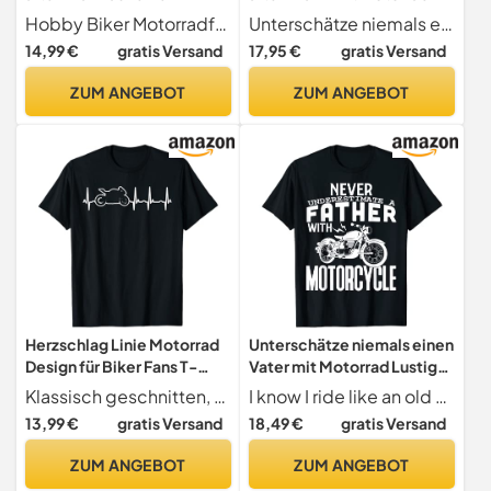
Motorrad T-Shirt
Shirt
Hobby Biker Motorradfahren Geschenk
Unterschätze niemals einen alten Mann mit Motorrad tolles Biker Outfit für junggebliebene Biker.
14,99 €
gratis Versand
17,95 €
gratis Versand
ZUM ANGEBOT
ZUM ANGEBOT
Herzschlag Linie Motorrad
Unterschätze niemals einen
Design für Biker Fans T-
Vater mit Motorrad Lustiges
Shirt
Hemd T-Shirt
Klassisch geschnitten, doppelt genähter Saum.
I know I ride like an old man try to keep up shirt. Das T-Shirt zum Vatertag mit Einteiler, Outfits, Socken, Uniformen, Handschuhe, Leggings. motocr
13,99 €
gratis Versand
18,49 €
gratis Versand
ZUM ANGEBOT
ZUM ANGEBOT