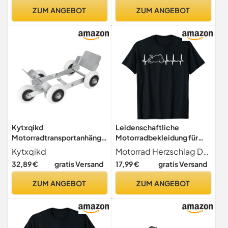
Pannenhilfe für Autos
ZUM ANGEBOT
ZUM ANGEBOT
Kytxqikd
Leidenschaftliche
Motorradtransportanhänge
Motorradbekleidung für
r, Motorradbedarf,
Biker und Fahrer T-Shirt
Kytxqikd
Motorrad Herzschlag Design für Biker
Umzugsgerät,
32,89 €
gratis Versand
17,99 €
gratis Versand
Professionelle Notfall-
Pannenhilfe für Autos
ZUM ANGEBOT
ZUM ANGEBOT