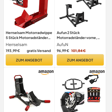
Herrselsam Motorradwippe
Aufun 2 Stück
5 Stück Motorradständer
Motorradständer vorne,
Anhänger Vorderrad
Vorderrad Motorrad
Herrselsam
AufuN
Motorrad Montageständer
Ständer
193,99 €
gratis Versand
96,99 €
101,84 €
Vorderradklemme
Motorrad Ständer Geeignet
ZUM ANGEBOT
ZUM ANGEBOT
für 8-24 Zoll Reifen
Verladehilfe
Transportständer Radwippe