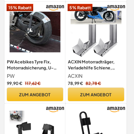
ständer, Boden Montage,
15% Rabatt
5% Rabatt
Radklemme,
montageständer Motorrad
PW Acebikes Tyre Fix,
ACXIN Motorradträger,
Motorradsicherung, U-
Verladehilfe Schiene,
förmig, Metall, Spezielles
Motorradwippe,
PW
ACXIN
Haltesystem, 2 Stück, 2.1
Vorderradklemme,
99,90 €
117,62 €
78,99 €
82,78 €
kg, Lackiert,
Verstärkter Stand, Mit 3
Transportsicherung für
Ankerbolzenlöchern, Hoher
ZUM ANGEBOT
ZUM ANGEBOT
Reifen
Sicherheitsfaktor (2 Stück)