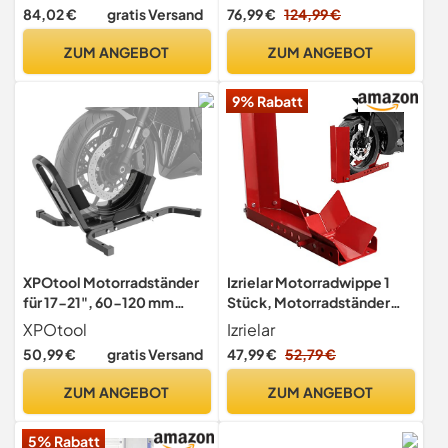
HLP schwarz
Transportständer
84,02 €
gratis Versand
76,99 €
124,99 €
Motocross Roller
ConStands Easy Transport-
ZUM ANGEBOT
ZUM ANGEBOT
Fix grau matt
9% Rabatt
XPOtool Motorradständer
Izrielar Motorradwippe 1
für 17-21", 60-120 mm
Stück, Motorradständer
Vorderrad, einstellbare
Anhänger
XPOtool
Izrielar
Motorradwippe aus Stahl,
Vorderradklemme
50,99 €
gratis Versand
47,99 €
52,79 €
als Transportständer und
Motorrad Ständer,
Montageständer
Motorradklemme
ZUM ANGEBOT
ZUM ANGEBOT
Radhalterung Wippe, für 8-
24 Zoll Reifen Verladehilfe
5% Rabatt
Transportständer Radwippe