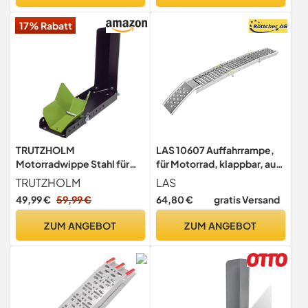
17% Rabatt
TRUTZHOLM
LAS 10607 Auffahrrampe,
Motorradwippe Stahl für
für Motorrad, klappbar, aus
Vorderrad Hinterrad 10-
Stahl, 200x26x5 cm
TRUTZHOLM
LAS
Fach verstellbare
49,99 €
59,99 €
64,80 €
gratis Versand
Radaufnahme Radgröße 8-
24 Zoll bis 450 kg
ZUM ANGEBOT
ZUM ANGEBOT
Reifenbreite bis 145 mm
Montageständer Radwippe
Vorderradklemme in
schwarz/grün