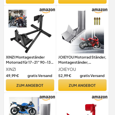
XINZI Montageständer
JOIEYOU Motorrad Ständer,
Motorrad für 17-21" 90-130
Montageständer,
mm Reifen, Verstellbare
Motorradwippe,
XINZI
JOIEYOU
Motorradheber aus Stahl,
Motorradständer,
49,99 €
gratis Versand
52,99 €
gratis Versand
Motorradwippe Ständer mit
Montageständer für 8-24
Rutschfesten Gummifüßen,
Zoll Reifen, 1 Stück
ZUM ANGEBOT
ZUM ANGEBOT
Montagehilfe für
Vorderrad, Schwarz