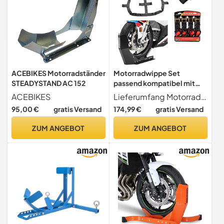
ACEBIKES Motorradständer
Motorradwippe Set
STEADYSTAND AC 152
passend kompatibel mit
Custombikes DH552 mit
ACEBIKES
Lieferumfang Motorradwippe Easy Fix, Lenkerschlaufen, Hinterrad Fixiergurt, 4x Automatik Ratschengurte. Constands Motorrad Transportset bestehend aus Transportwippe Easy Fix, Fixiergurte vorne und hinten und Ratschen Spanngurten
Fixiergurt und Spanngurt
95,00 €
gratis Versand
174,99 €
gratis Versand
ConStands sw-rot
ZUM ANGEBOT
ZUM ANGEBOT