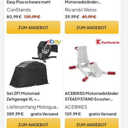
Easy Plus schwarz matt
Motorradständer
Montageständer Radhalter
ConStands
Ricambi Weiss
Motorradwippe
80,99 €
139,99 €
39,99 €
49,99 €
Transportständer
ZUM ANGEBOT
ZUM ANGEBOT
Set ZP1 Motorrad
ACEBIKES Motorradständer
Zeltgarage XL +
STEADYSTAND Scooter
Motorradwippe Easy Plus
153, verzinkt
Lieferumfang Motoguard Zeltgarage XL, Motorradwippe. Set bestehend aus 1x Motoguard Zeltgarage XL und 1x Wippe Constands Easy Plus
ACEBIKES
389,99 €
gratis Versand
159,99 €
gratis Versand
ZUM ANGEBOT
ZUM ANGEBOT