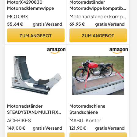
MotorX 4290830
Motorradständer
Motorradklemmwippe
Motorradwippe kompatibel
mit TRIUMPH Tiger 1050
MOTORX
Motorradständer kompatibel mit TRIUMPH Tiger 1050 2007-2013 115NG
2007-2013 115NG
55,64 €
gratis Versand
69,95 €
gratis Versand
ZUM ANGEBOT
ZUM ANGEBOT
Motorradständer
Motorradschiene
STEADYSTAND MULTI FIX
Standschiene
AC161
ACEBIKES
MABU-Kontor
149,00 €
gratis Versand
121,90 €
gratis Versand