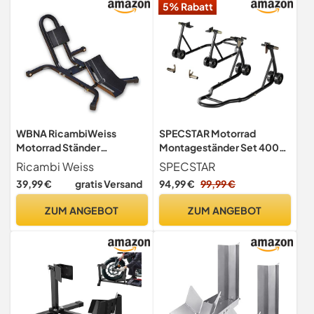
5% Rabatt
WBNA RicambiWeiss
SPECSTAR Motorrad
Motorrad Ständer
Montageständer Set 400
Vorderrad Radhalter Wippe
kg, Motorrad Ständer U+L
Ricambi Weiss
SPECSTAR
Transportständer
Typ für Reifenbreite 23-
39,99 €
gratis Versand
94,99 €
99,99 €
31cm,Schwarz
ZUM ANGEBOT
ZUM ANGEBOT