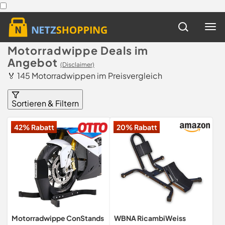
Motorradwippe Deals im
Angebot
(Disclaimer)
🏅 145 Motorradwippen im Preisvergleich
Sortieren & Filtern
42% Rabatt
20% Rabatt
Motorradwippe ConStands
WBNA RicambiWeiss