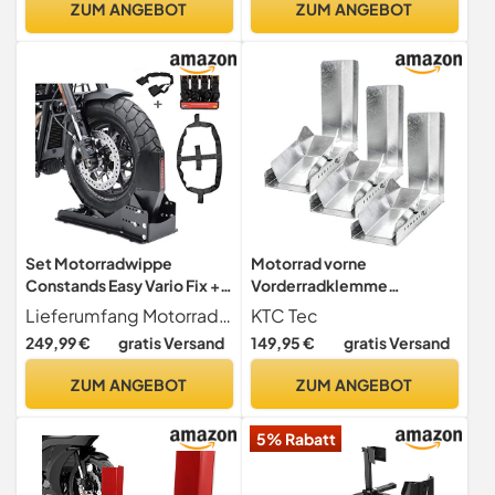
ZUM ANGEBOT
ZUM ANGEBOT
Set Motorradwippe
Motorrad vorne
Constands Easy Vario Fix +
Vorderradklemme
Fixiergurte Set schwarz
Radwippe Motorradwippe
Lieferumfang Motorradwippe Easy Vario Fix, Lenkerfixiergurt schwarz, Abspanngurt für Hinterrad, 4x Ratschengurt. Set SW15 bestehend aus ConStands Motorradwippe Easy Vario Fix und Fixiergurte Set in schwarz
KTC Tec
SW15
Motorradklemme
249,99 €
gratis Versand
149,95 €
gratis Versand
Radhalterung Wippe (3 Stk)
ZUM ANGEBOT
ZUM ANGEBOT
5% Rabatt