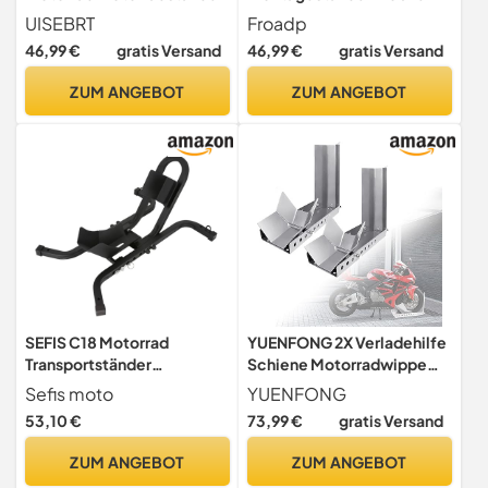
Motorradwippe
Motorrad Ständer aus Stahl
UISEBRT
Froadp
Vorderradklemme, 60 x
Transportständer mit
46,99 €
gratis Versand
46,99 €
gratis Versand
16cm
Ankerbolzenlöchern
Verstellbarer Verladehilfe
ZUM ANGEBOT
ZUM ANGEBOT
Motorradwippe für Wartung
Reparatur und Montage (1
Stück)
SEFIS C18 Motorrad
YUENFONG 2X Verladehilfe
Transportständer
Schiene Motorradwippe
Vorderrad-
Motorradständer
Sefis moto
YUENFONG
Motorradständer,
Vorderradklemme für
53,10 €
73,99 €
gratis Versand
Motorradwippe, Transport
Anhänger Vorderrad
Ständer, für Vorderreifen
Transportständer
ZUM ANGEBOT
ZUM ANGEBOT
von 12-21", Motorrad