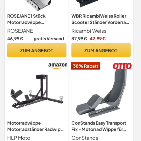
ROSEJANE 1 Stück
WBR RicambiWeiss Roller
Motorradwippe
Scooter Ständer Vorderrad
Vorderradklemme
Radhalter Wippe
ROSEJANE
Ricambi Weiss
verstärkter
Transportständer
46,99 €
gratis Versand
37,99 €
42,99 €
Motorradständer
Radklemme
ZUM ANGEBOT
ZUM ANGEBOT
38% Rabatt
Motorradwippe
ConStands Easy Transport
Motorradständer Radwippe
Fix - Motorrad Wippe für
Transportständer für vorne
Anhänger Vorderrad
HLP Moto
ConStands