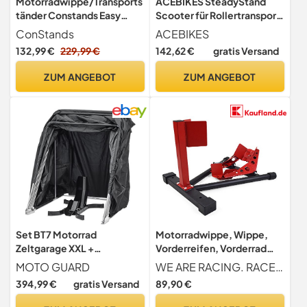
Motorradwippe/Transports
ACEBIKES SteadyStand
tänder Constands Easy
Scooter für Rollertransport
Vario Fix einstellbar
10-13 Zoll
ConStands
ACEBIKES
schwarz
132,99 €
229,99 €
142,62 €
gratis Versand
ZUM ANGEBOT
ZUM ANGEBOT
Set BT7 Motorrad
Motorradwippe, Wippe,
Zeltgarage XXL +
Vorderreifen, Vorderrad
Motorradwippe Motoguard
Halter, Motorradständer,
MOTO GUARD
WE ARE RACING. RACEFOXX.COM
DK3511
Motorradreifen,
394,99 €
gratis Versand
89,90 €
Transportsicherung,
Motorradtransport, rot,