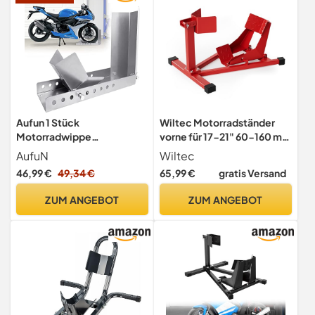
Aufun 1 Stück
Wiltec Motorradständer
Motorradwippe
vorne für 17-21" 60-160 mm
Verladehilfe,
Reifen, 670 x 480 mm, als
AufuN
Wiltec
Vorderradhalter für
Montagehilfe aus Stahl mit
46,99 €
49,34 €
65,99 €
gratis Versand
Motorräder
Gummifüßen für Vorderrad,
Motorradheber
ZUM ANGEBOT
ZUM ANGEBOT