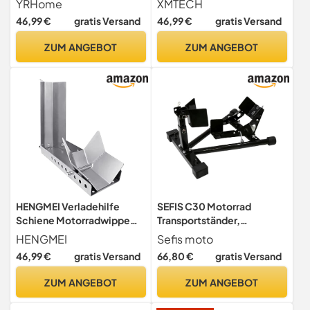
YRHome
XMTECH
Vorderradklemme,
Vorderradklemme
46,99 €
gratis Versand
46,99 €
gratis Versand
Verstärkter Stand, Mit 3
Transportständer Radwippe
Ankerbolzenlöchern, Hoher
Motorrad Standschiene
ZUM ANGEBOT
ZUM ANGEBOT
Sicherheitsfaktor (1 Stück)
HENGMEI Verladehilfe
SEFIS C30 Motorrad
Schiene Motorradwippe
Transportständer,
Motorradständer
Vorderrad-Ständer für 16-
HENGMEI
Sefis moto
Vorderradklemme
21 Zoll Reifen, Breite 100-
46,99 €
gratis Versand
66,80 €
gratis Versand
Radwippe für 60-145cm
130mm, Schwarz,
Radbreite (1 Stücke)
Verstellbare Höhe (C30)
ZUM ANGEBOT
ZUM ANGEBOT