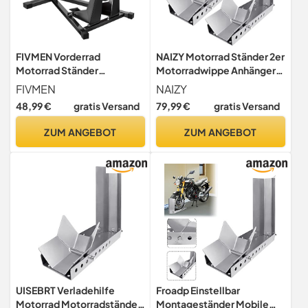
FIVMEN Vorderrad
NAIZY Motorrad Ständer 2er
Motorrad Ständer
Motorradwippe Anhänger
Motorradwippe Universal
Verladehilfe einstellbar
FIVMEN
NAIZY
Motorradständer
Motorradständer
48,99 €
gratis Versand
79,99 €
gratis Versand
Montageständer Motorrad
Vorderradklemme mit 3
Rutschfest Einstellbar
Ankerbolzenlöchern
ZUM ANGEBOT
ZUM ANGEBOT
Transportständer
Transportständer
Vorderradhebeständer für
Radwippe(2 Stück)
Vorderreifen von 17-21"
UISEBRT Verladehilfe
Froadp Einstellbar
Motorrad Motorradständer
Montageständer Mobile