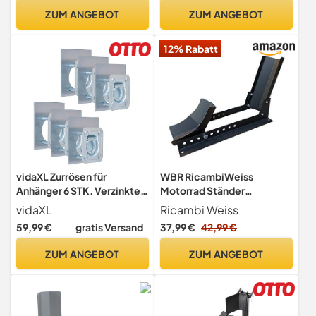
Anhänger Transportständer
wippe, passend für 12-19
ZUM ANGEBOT
ZUM ANGEBOT
Montageständer Vorderrad
Zoll Reifen
Schwarz
12% Rabatt
vidaXL Zurrösen für
WBR RicambiWeiss
Anhänger 6 STK. Verzinkter
Motorrad Ständer
Stahl 2000 kg
Vorderrad Radhalter Wippe
vidaXL
Ricambi Weiss
Transportständer
59,99 €
gratis Versand
37,99 €
42,99 €
ZUM ANGEBOT
ZUM ANGEBOT