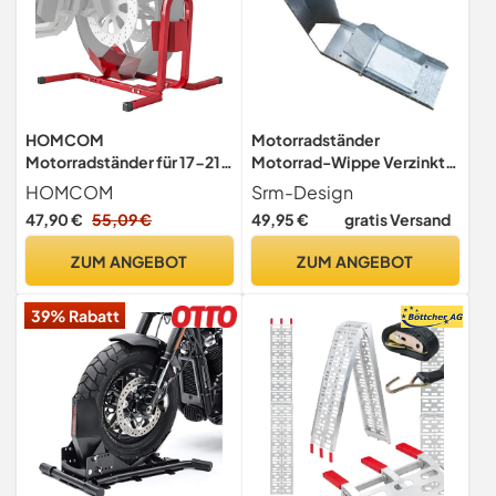
HOMCOM
Motorradständer
Motorradständer für 17-21",
Motorrad-Wippe Verzinkt
430-530 mm Vorderrad,
10fach verstellbar für 8 bis
HOMCOM
Srm-Design
einstellbare
24-Zoll
47,90 €
55,09 €
49,95 €
gratis Versand
Motorradwippe aus Metall,
Transportständer
ZUM ANGEBOT
ZUM ANGEBOT
Montageständer Rot
39% Rabatt