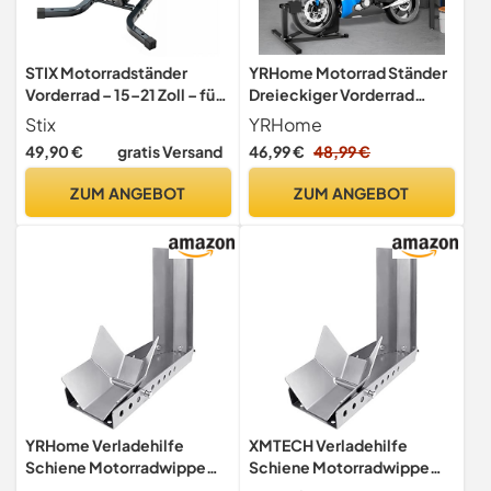
STIX Motorradständer
YRHome Motorrad Ständer
Vorderrad – 15–21 Zoll – für
Dreieckiger Vorderrad
Reifenbreite 100–130 mm –
Montageständer Mit
Stix
YRHome
bis 500 kg – Graphit –
rutschfeste Füße
49,90 €
gratis Versand
46,99 €
48,99 €
Werkstatt & Transport
Motorradwippe Dreistufig
Verstellbar,Schwarze
ZUM ANGEBOT
ZUM ANGEBOT
Lackierung,Für 13-17" 90-
130 mm Reifen Perfekt Für
Garage, Werkstatt
YRHome Verladehilfe
XMTECH Verladehilfe
Schiene Motorradwippe
Schiene Motorradwippe
Motorradständer
Motorradständer