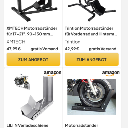
XMTECH Motorradständer
Trintion Motorradständer
für 17-21", 90-130 mm
für Vorderrad und Hinterrad
Vorderrad, Motorradwippe,
Verstellbare
XMTECH
Trintion
Transportständer,
Motorradwippe für
47,99 €
gratis Versand
42,99 €
gratis Versand
einstellbare
ReifengrößEn 17-21 Zoll
Motorradwippe aus Stahl,
MontagestäNder aus
ZUM ANGEBOT
ZUM ANGEBOT
als Transportständer und
Robustem Stahl Tragkraft
Montageständer
Bis 500 Kg Ideal für
Werkstatt und Garage
LILIIN Verladeschiene
Motorradständer