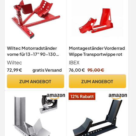
Wiltec Motorradständer
Montageständer Vorderrad
vorne für 13-17" 90-130
Wippe Transportwippe rot
mm Reifen, 605 x 480 x 330
Wiltec
IBEX
mm, als Montagehilfe aus
72,99 €
gratis Versand
76,00 €
95,00 €
Stahl für Vorderrad,
Motorradheber
ZUM ANGEBOT
ZUM ANGEBOT
12% Rabatt