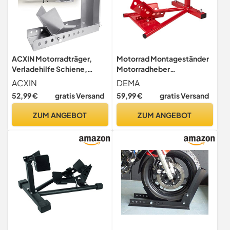
ACXIN Motorradträger,
Motorrad Montageständer
Verladehilfe Schiene,
Motorradheber
Motorradwippe,
Motorradständer Reparatur
ACXIN
DEMA
Vorderradklemme,
Ständer DMS3 für 600 kg
52,99 €
gratis Versand
59,99 €
gratis Versand
Verstärkter Stand, Mit 3
Ankerbolzenlöchern, Hoher
ZUM ANGEBOT
ZUM ANGEBOT
Sicherheitsfaktor (1 Stück)