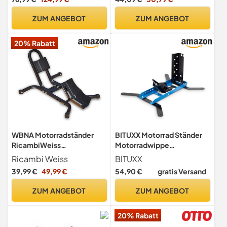
Motocross Roller
Motorrad Ständer,
Transportständer
ZUM ANGEBOT
ZUM ANGEBOT
Vorderrad, Geeignet für 17-
21 Zoll Reifen, Blau
20% Rabatt
WBNA Motorradständer
BITUXX Motorrad Ständer
RicambiWeiss
Motorradwippe
Montageständer Radhalter
Montageständer
Ricambi Weiss
BITUXX
Wippe Motorrad Ständer
Transportständer vorn
39,99 €
49,99 €
54,90 €
gratis Versand
Motorradklemme
Motorradständer Wippe bis
Transportständer
450Kg (Blau/Schwarz)
ZUM ANGEBOT
ZUM ANGEBOT
20% Rabatt