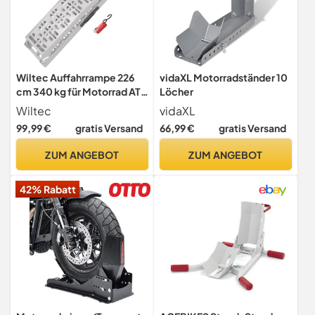
Wiltec Auffahrrampe 226
vidaXL Motorradständer 10
cm 340 kg für Motorrad ATV
Löcher
Quad, Aluminium
Wiltec
vidaXL
Auffahrschiene faltbar,
99,99 €
gratis Versand
66,99 €
gratis Versand
Verladerampe rutschsicher
ZUM ANGEBOT
ZUM ANGEBOT
42% Rabatt