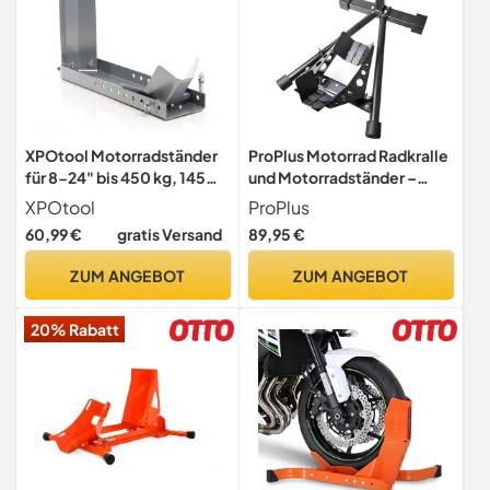
XPOtool Motorradständer
ProPlus Motorrad Radkralle
für 8-24" bis 450 kg, 145
und Motorradständer –
mm Reifenbreite,
Radhalter für 17–21 Zoll
XPOtool
ProPlus
Motorradwippe aus Stahl
Räder – Reifenbreite 90–
60,99 €
gratis Versand
89,95 €
für Vorderrad,
130 mm
Vorderradklemme als
ZUM ANGEBOT
ZUM ANGEBOT
Montageständer
20% Rabatt