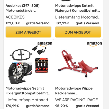
Acebikes (397-305)
Motorradwippe Set mit
Motorradständer
Fixiergurt Kompatibel mit
Steadystand AC 250
Honda
ACEBIKES
Lieferumfang Motorradwippe Easy Fix, Lenkerschlaufen, Hinterrad Fixiergurt, 4x Automatik Ratschengurte. Constands Motorrad Transportset bestehend aus Transportwippe Easy Fix, Fixiergurte vorne und hinten und Ratschen Spanngurten
Crossrunner/Crosstourer
129,00 €
gratis Versand
189,99 €
gratis Versand
sw
ZUM ANGEBOT
ZUM ANGEBOT
Motorradwippe Set mit
Motorradwippe Wippe
Fixiergurt Kompatibel mit
Radklemme
Aprilia Dorsoduro 1200/900
Transportwippe Ständer
Lieferumfang Motorradwippe Easy Fix, Lenkerschlaufen, Hinterrad Fixiergurt, 4x Automatik Ratschengurte. Constands Motorrad Transportset bestehend aus Transportwippe Easy Fix, Fixiergurte vorne und hinten und Ratschen Spanngurten
WE ARE RACING. RACEFOXX.COM
/ 750 sw
Voderrad Halter rot
174,99 €
gratis Versand
95,90 €
gratis Versand
Racefoxx