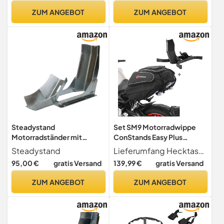
ZUM ANGEBOT
ZUM ANGEBOT
Steadystand
Set SM9 Motorradwippe
Motorradständer mit
ConStands Easy Plus
Wippe, Motorradschiene
schwarz + Hecktasche
Steadystand
Lieferumfang Hecktasche X50, wasserdichte Innentasche, 4 Spanngurte mit Schlaufen, Motorradwippe Easy Plus. Set bestehend aus Bagtecs X50 Motorrad Hecktasche und Constands Motorradwippe Easy Plus
verstellbar
Bagtecs X50
95,00 €
gratis Versand
139,99 €
gratis Versand
ZUM ANGEBOT
ZUM ANGEBOT