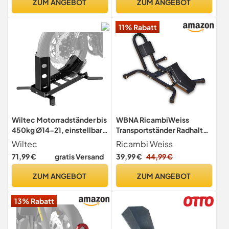
ZUM ANGEBOT
ZUM ANGEBOT
RACEFOXX
11% Rabatt
Wiltec Motorradständer bis
WBNA RicambiWeiss
450kg Ø14-21, einstellbare
Transportständer Radhalter
Motorradwippe aus Stahl,
Wippe Motorradständer
Wiltec
Ricambi Weiss
Montageständer für
Motorradwippe
71,99 €
gratis Versand
39,99 €
44,99 €
Vorder- und Hinterrad
Radklemme
ZUM ANGEBOT
ZUM ANGEBOT
13% Rabatt