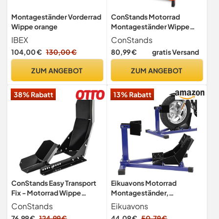
Montageständer Vorderrad
ConStands Motorrad
Wippe orange
Montageständer Wippe
Vorderrad Easy Plus
IBEX
ConStands
104,00 €
130,00 €
80,99 €
gratis Versand
ZUM ANGEBOT
ZUM ANGEBOT
38% Rabatt
13% Rabatt
ConStands Easy Transport
Eikuavons Motorrad
Fix - Motorrad Wippe
Montageständer,
Schwarz für Anhänger
Motorradwippe vorn
ConStands
Eikuavons
Vorderrad Transportständer
Vorderradklemme
76,99 €
124,99 €
44,09 €
50,79 €