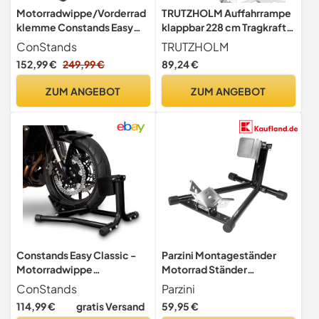
Motorradwippe/Vorderrad
TRUTZHOLM Auffahrrampe
klemme Constands Easy
klappbar 228 cm Tragkraft
Vario einstellbar schwarz
340 kg Aluminium
ConStands
TRUTZHOLM
152,99 €
249,99 €
89,24 €
ZUM ANGEBOT
ZUM ANGEBOT
Constands Easy Classic -
Parzini Montageständer
Motorradwippe
Motorrad Ständer
Motorradklemme Radhalter
Motorradheber
ConStands
Parzini
Radklemme Wippe
Vorderradständer für
114,99 €
gratis Versand
59,95 €
Hinterrad Kompatibel mit
Servicearbeiten/Motorrad