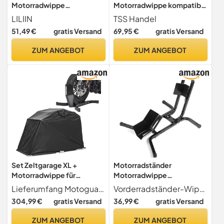
Motorradwippe
Motorradwippe kompatibel
Vorderradhalterung
mit BMW F 900 XR 2020-
LILIIN
TSS Handel
Radwippe
2020
51,49 €
gratis Versand
69,95 €
gratis Versand
Motorradklemme
Motorradständer
ZUM ANGEBOT
ZUM ANGEBOT
Motorradstandschiene
Motorradschiene Motorrad
Stand Schiene (1 Stück)
Set Zeltgarage XL +
Motorradständer
Motorradwippe für
Motorradwippe
Kawasaki Z 1000 / Z 650
Motorradständer Schiene
Lieferumfang Motoguard Zeltgarage XL, Motorradwippe. Set bestehend aus 1x Motoguard Zeltgarage XL und 1x Wippe Constands Easy Plus
Vorderradständer-Wippe Die Motorradwippe für Vorderrad eignet sich ideal für den sicheren Transport von Motorrädern in Transportern und Anhängern oder als Parkständer für Keller, Garage und Werkstatt.
Radwippe Montageständer
304,99 €
gratis Versand
36,99 €
gratis Versand
Wippe Schwarz
ZUM ANGEBOT
ZUM ANGEBOT