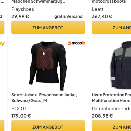
 -
Mädchen Schwimmanzug
motocross boots
Badebekleidung, Punkte mit Rock,
Playshoes
Leatt
g
122/128
29,99 €
367,40 €
d
gratis Versand
ZUM ANGEBOT
ZUM AN
Scott Unisex-Erwachsene Jacke,
Uvex Protection Pe
Schwarz/Grau., M
Multifunction Herre
er
Dunkelgraue Männe
SCOTT
yp
Multifunktionale S
179,00 €
208,98 €
40/42
ZUM ANGEBOT
ZUM AN