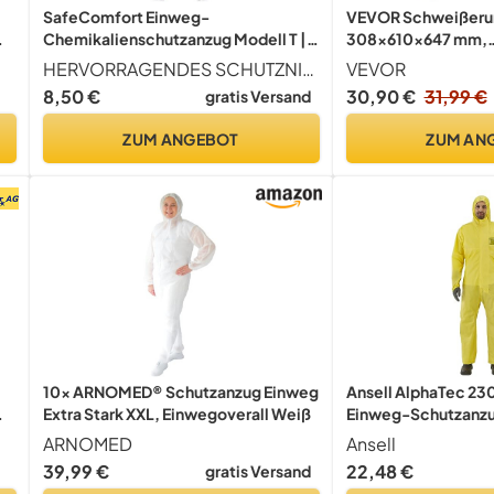
SafeComfort Einweg-
VEVOR Schweißeru
Chemikalienschutzanzug Modell T |
308x610x647 mm,
PSA Kat. III Typ 4b/5b/6b -
flammhemmender
HERVORRAGENDES SCHUTZNIVEAU Der SafeComfort Schutzanzug Modell T erfüllt alle Anforderungen der PSA Kategorie III Typ 4b, 5b und 6b. Er bietet Partikelschutz sowie Spritzschutz.
VEVOR
,
partikeldicht und spraydicht -
Sicherheitsumhang 
8,50 €
30,90 €
31,99 €
gratis Versand
Infektionsschutz nach EN 14126 (XL)
hitzebeständige Sc
zum Schweißen, Sc
ZUM ANGEBOT
ZUM AN
Gartenarbeit, XL-G
10x ARNOMED® Schutzanzug Einweg
Ansell AlphaTec 23
Extra Stark XXL, Einwegoverall Weiß
Einweg-Schutzanzu
Chemikalienschutz 
ARNOMED
Ansell
,
Wasserdichter Gan
39,99 €
22,48 €
gratis Versand
Arbeitsoverall in ro