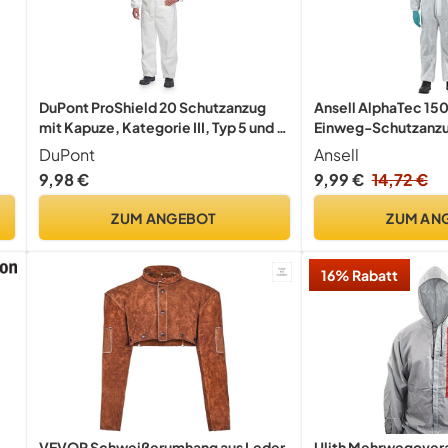
DuPont ProShield 20 Schutzanzug
Ansell AlphaTec 15
mit Kapuze, Kategorie III, Typ 5 und 6
Einweg-Schutzanzu
Weiß Größe M
Chemikalienschutz 
DuPont
Ansell
Wasserabweisend Ar
9,98 €
9,99 €
14,72 €
Einmal-Schutzkleid
Damen, Weiß, Größe
ZUM ANGEBOT
ZUM AN
16% Rabatt
VEVOR Schweißerumhang aus Leder,
Ulith Mehrwegoveral