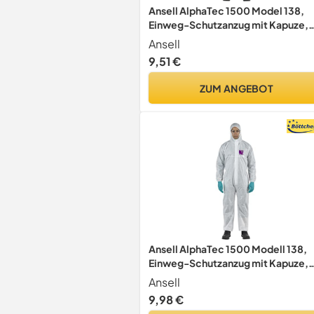
Ansell AlphaTec 1500 Model 138,
Einweg-Schutzanzug mit Kapuze,
Chemikalienschutz Type 5/6,
Ansell
Wasserabweisend Arbeits-Overall
9,51 €
Einmal-Schutzkleidung Herren
Damen, Blau, Größe L (1 Stück)
ZUM ANGEBOT
Ansell AlphaTec 1500 Modell 138,
Einweg-Schutzanzug mit Kapuze,
Chemikalienschutz Typ 5/6,
Ansell
Wasserabweisender Arbeitsoverall
9,98 €
Einweg-Schutzkleidung Herren