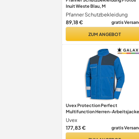
Inuit Weste Blau, M
Pfanner Schutzbekleidung
89,18 €
gratis Versan
ZUM ANGEBOT
Uvex Protection Perfect
Multifunction Herren-Arbeitsjacke
Blaue Männer-Bundejacke -
Uvex
Multifunktionale Schutzbekleidun
177,83 €
gratis Versan
64/66