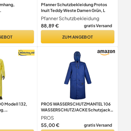
mhang,
Pfanner Schutzbekleidung Protos
Inuit Teddy Weste Damen Grün, L
Pfanner Schutzbekleidung
aus Rindsleder,
88,89 €
gratis Versand
hutzbekleidung
hmieden, Holz-,
GEBOT
ZUM ANGEBOT
röße
00 Modell 132,
PROS WASSERSCHUTZMANTEL 106
g,
WASSERSCHUTZJACKE Schutzjacke
Typ 3/4/5,
Jacke wasserdicht
PROS
zkörperanzug,
Schutzbekleidung (Blau, 62)
55,00 €
gratis Versand
buster Qualität,