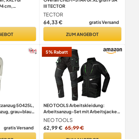
94 cm,
III TECTOR
eitschutzanzug
TECTOR
ackieranzug
64,33 €
gratis Versand
ll Schutzanzug
ts-Overall
GEBOT
ZUM ANGEBOT
)
5% Rabatt
zanzug 50425L,
NEO TOOLS Arbeitskleidung:
ug, grau+blau,
Arbeitsanzug-Set mit Arbeitsjacke,
Arbeitshose
NEO TOOLS
62,99 €
65,99 €
gratis Versand