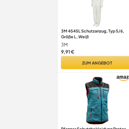
3M 4545L Schutzanzug, Typ 5/6,
Größe L, Weiß
3M
9,91 €
ZUM ANGEBOT
Pfanner Schutzbekleidung Protos