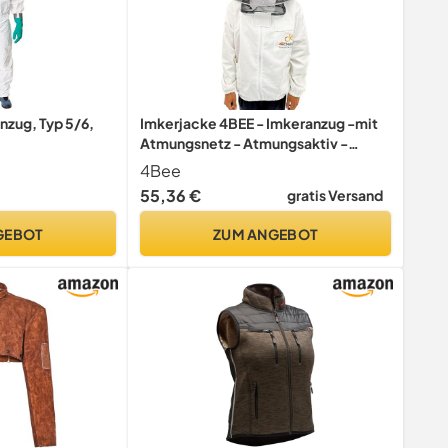
zug, Typ 5/6,
Imkerjacke 4BEE - Imkeranzug -mit
Atmungsnetz - Atmungsaktiv -
Imkerei - Bienen - Insekten -
4Bee
Schutzkleidung mit Abnehmbarem
55,36 €
gratis Versand
Hut -Schutzbekleidung für Imker -
Größe M
GEBOT
ZUM ANGEBOT