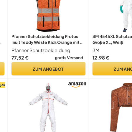
Pfanner Schutzbekleidung Protos
3M 4545XL Schutzan
Inuit Teddy Weste Kids Orange mit
Größe XL, Weiß
Reflex, L
Pfanner Schutzbekleidung
3M
,
77,52 €
12,98 €
gratis Versand
ZUM ANGEBOT
ZUM AN