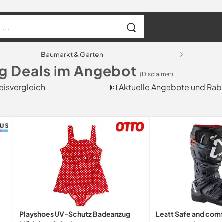
Baumarkt & Garten
g Deals im Angebot
(Disclaimer)
eisvergleich
💶 Aktuelle Angebote und Rab
Playshoes UV-Schutz Badeanzug
Leatt Safe and comf