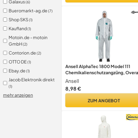
Galaxus
(6)
Bueromarkt-ag.de
(7)
Shop SKS
(1)
Kaufland
(1)
Motoin.de - motoin
GmbH
(2)
Contorion.de
(2)
OTTO DE
(1)
Ansell AlphaTec 1800 Model 111
Ebay.de
(1)
Chemikalienschutzangzüng, Overa
mit Kapuze, Frontreißverschluss,
Jacob Elektronik direkt
Ansell
Atmungsaktives SMS-Material
(1)
8,98 €
Filterung, Industrie PSA, Damen
mehr anzeigen
Herren, Weiß, Größe XXL (1 Stück)
ZUM ANGEBOT