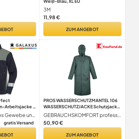
Weiß-Blau, XL EU
3M
11,98 €
GEBOT
ZUM ANGEBOT
rfect
PROS WASSERSCHUTZMANTEL 106
n-Arbeitsjacke -
WASSERSCHUTZJACKE Schutzjacke
r-Bundejacke -
Jacke wasserdicht
flammhemmendes Gewebe und die Verwendung von Para- Aramid und Polyesterfaser
GEBRAUCHSKOMFORT professionell herrejacke damen jacke Regenjacke, winddicht, wasserdicht, mit Druckknöpfen befestigt; leicht waschbar; beständig gegen niedrige Temperaturen (bis zu -50 C); hohe Reißfestigkeit;
chutzbekleidung
Schutzbekleidung (Grün, 54)
50,90 €
gratis Versand
GEBOT
ZUM ANGEBOT