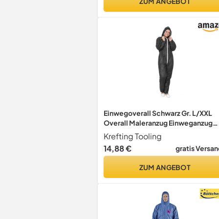
ZUM ANGEBOT
Einwegoverall Schwarz Gr. L/XXL
Overall Maleranzug Einweganzug
Schutzbekleidung Schutzanzug L 5
Krefting Tooling
Stück
14,88 €
gratis Versan
ZUM ANGEBOT