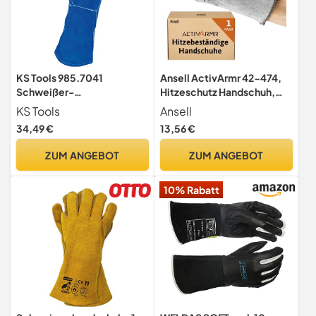
KS Tools 985.7041
Ansell ActivArmr 42-474,
Schweißer-
Hitzeschutz Handschuh,
Lederhandschuhe lang, XXL
Industrielle
KS Tools
Ansell
hitzebeständige
34,49 €
13,56 €
Handschuhe,
Arbeitshandschuhe mit Filz
ZUM ANGEBOT
ZUM ANGEBOT
-Futter und Stulpen,
Professionelle Schutz-
10% Rabatt
Handschuhe, 1 Paar, Gr. M