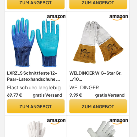
ZUM ANGEBOT
ZUM ANGEBOT
LXRZLS Schnittfeste 12-
WELDINGER WIG-Star Gr.
Paar-Latexhandschuhe,
L/10
Arbeitsschutzhandschuhe,
Schweißerhandschuhe
Elastisch und langlebig, bietet es hervorragende Fingerfertigkeit, Beständigkeit gegen Schneiden, Abrieb und Riss.
WELDINGER
Schweißerhandschuhe,
Premium-Qualität feines
69,77 €
gratis Versand
9,99 €
gratis Versand
Holzschnitzerei, Fahren und
Leder mit Stulpen
Outdoor-Aktivitäten.
ZUM ANGEBOT
ZUM ANGEBOT