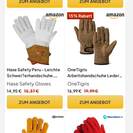
ZUM ANGEBOT
ZUM ANGEBOT
15% Rabatt
Hase Safety Peru - Leichte
OneTigris
Schwei?erhandschuhe,
Arbeitshandschuhe Leder
EN388 ,EN420, EN407 -
für Herren,
Hase Safety Gloves
OneTigris
Handschuhe zum Schwei?
Schweißhandschuhe,
14,95 €
15,37 €
16,99 €
19,99 €
en, Gr??e: M
25x12 cm
ZUM ANGEBOT
ZUM ANGEBOT