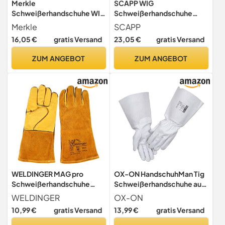
Merkle
SCAPP WIG
Schweißerhandschuhe WIG
Schweißerhandschuhe
mit Stulpe und Pulseschutz
SOFT TOUCH Premium aus
Merkle
SCAPP
Typ MAX-FIRE-WIG | Größe
Ziegen-Nappaleder, Größe
16,05 €
gratis Versand
23,05 €
gratis Versand
9-11 (10)
9-11 (11/XXL)
ZUM ANGEBOT
ZUM ANGEBOT
WELDINGER MAG pro
OX-ON HandschuhMan Tig
Schweißerhandschuhe
Schweißerhandschuhe aus
gold Gr. XL/11
weichem Leder lang
WELDINGER
OX-ON
Rindnarbenleder/Rindspaltl
Rosenhandschuhe Gr. 7-12
10,99 €
gratis Versand
13,99 €
gratis Versand
eder
(9/L)