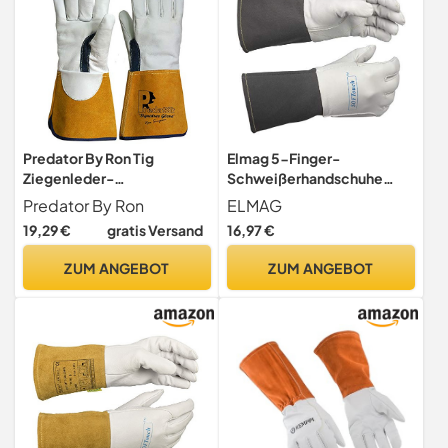
Predator By Ron Tig
Elmag 5-Finger-
Ziegenleder-
Schweißerhandschuhe
Schweißhandschuhe Leder
WELDAS 10-1004 L, 59139
Predator By Ron
ELMAG
19,29 €
gratis Versand
16,97 €
ZUM ANGEBOT
ZUM ANGEBOT