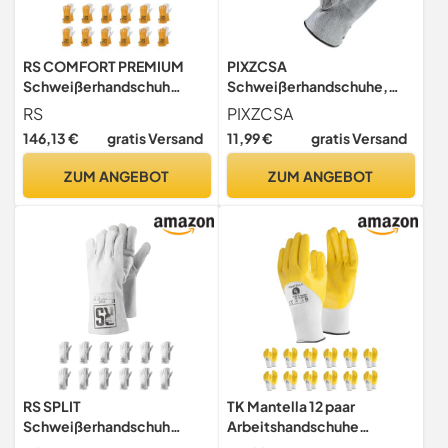
RS COMFORT PREMIUM
PIXZCSA
Schweißerhandschuh
Schweißerhandschuhe,
MontageHandschuhe aus
Elektroschweißhandschuh
RS
PIXZCSA
Rindsleder mit Kevlar
e, Schutzausrüstung für
146,13 €
gratis Versand
11,99 €
gratis Versand
Nähten/Größe 10, 12
Verschiedene Arbeiten,
Paar/Gelb
geeignet für stark
ZUM ANGEBOT
ZUM ANGEBOT
Weiß/Arbeitshandschuhe
beanspruchte Hände,
Leder/Lederhandschuhe
Autoreparatur,
Schutzhandschuhe
atmungsaktiv,
RS SPLIT
TK Mantella 12 paar
Schweißerhandschuh
Arbeitshandschuhe
MontageHandschuhe aus
Schweißerhandschuh