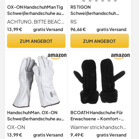
OX-ON HandschuhMan Tig
RS TIGON
Schweißerhandschuhe aus
Schweißerhandschuh
weichem Leder lang
MontageHandschuhe aus
ACHTUNG, BITTE BEACHTEN Liefermenge 1 Paar ( 2er Pack 1 Stück rechts und 1 Stück links)
RS
Rosenhandschuhe Gr. 7-12
Rindsleder/Größe 09, 12
13,99 €
gratis Versand
96,66 €
gratis Versand
(8/M)
Paar/Weiß/Arbeitshandsch
uhe
ZUM ANGEBOT
ZUM ANGEBOT
Leder/Lederhandschuhe
Schutzhandschuhe/Zum
TIG-Schweißen
HandschuhMan. OX-ON
BCOATH Handschuhe Für
Schweißerhandschuhe aus
Erwachsene – Komfort-
weichem und haltbarem
fäustlinge Verschleißfest
OX-ON
Warmer strickhandschuh fahrradhandschuhe halten die hände sehr warm und bequem, ohne juckreiz zu verursachen, halten die hände von jungen und mädchen im kalten winter warm und kuschelig.
Leder lang Größe 10, 12
Tragbar Paar
13,99 €
gratis Versand
9,49 €
gratis Versand
(10/XL)