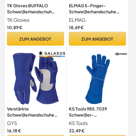
TK Gloves BUFFALO
ELMAG 5-Finger-
Schweißerhandschuh
Schweißerhandschuhe
Montage-Handschuhe aus
WELDAS 10-1004 XXL -
TK Gloves
ELMAG
Leder/Größe 10, 1
59141
10,89 €
18,69 €
Paar/Handschuhe
Arbeitshandschuhe/Schwe
ZUM ANGEBOT
ZUM ANGEBOT
ißschutzhandschuh mit
Futter/Schwarzes
Rindspaltleder/Lederhands
chuhe
Verstärkte
KS Tools 985.7039
Schweißerhandschuhe
Schweißer-
(T10), Blau, Gelb
Lederhandschuhe lang, L
GYS
KS Tools
16,18 €
32,49 €