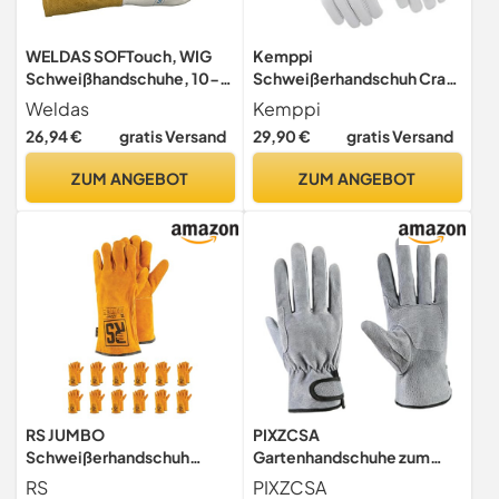
WELDAS SOFTouch, WIG
Kemppi
Schweißhandschuhe, 10-
Schweißerhandschuh Craft
1009, leicht, sehr weich,
TIG Model 7 (11)
Weldas
Kemppi
alle Größen, 9,5 (XL), 2
26,94 €
gratis Versand
29,90 €
gratis Versand
ZUM ANGEBOT
ZUM ANGEBOT
RS JUMBO
PIXZCSA
Schweißerhandschuh
Gartenhandschuhe zum
Montage-Handschuhe aus
Schneiden, bequem und
RS
PIXZCSA