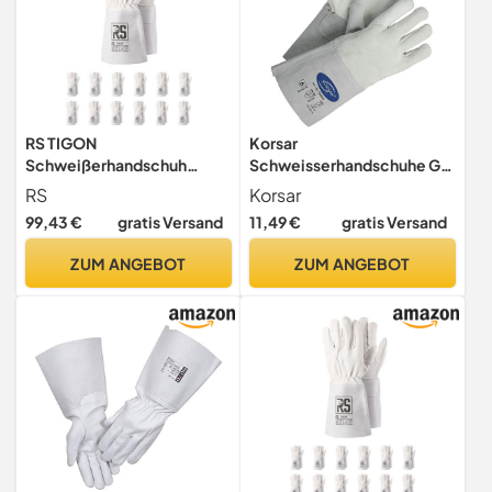
RS TIGON
Korsar
Schweißerhandschuh
Schweisserhandschuhe Gr.
MontageHandschuhe aus
10 und 12, Leder, EN 12477,
RS
Korsar
Rindsleder/Größe 11, 12
Schweisserhandschu
99,43 €
gratis Versand
11,49 €
gratis Versand
Paar/Weiß/Arbeitshandsch
(Größe 12)
uhe
ZUM ANGEBOT
ZUM ANGEBOT
Leder/Lederhandschuhe
Schutzhandschuhe/Zum
TIG-Schweißen