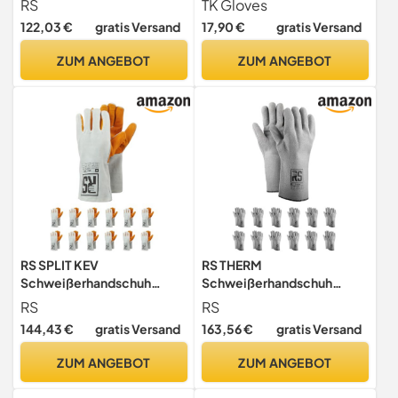
RS
TK Gloves
Rindsleder/Größe 09, 12
Handschuh bestimmt zu
122,03 €
gratis Versand
17,90 €
gratis Versand
Paar/Weiß/Arbeitshandsch
einer öligen Umgebung
uhe
Nitrilhandschuh (8)
ZUM ANGEBOT
ZUM ANGEBOT
Leder/Lederhandschuhe
Schutzhandschuhe
RS SPLIT KEV
RS THERM
Schweißerhandschuh
Schweißerhandschuh
MontageHandschuhe aus
MontageHandschuhe aus
RS
RS
Rindsleder mit Kevlar
gemischter Baumwolle und
144,43 €
gratis Versand
163,56 €
gratis Versand
Nähten/ Größe 11, 12 Paar /
Polyester/Größe 10, 12
Gelb Weiß/
Paar/Weiß/Arbeitshandsch
ZUM ANGEBOT
ZUM ANGEBOT
Arbeitshandschuhe Leder
uhe/Schutzhandschuhe
/Lederhandschuhe