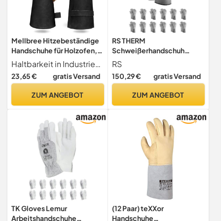
Mellbree Hitzebeständige
RS THERM
Handschuhe für Holzofen,
Schweißerhandschuh
Vollleder, strapazierfähig,
MontageHandschuhe aus
Haltbarkeit in Industriequalität verstärkt mit Kevlar-Faden für extreme Hitzebeständigkeit, das schwarze Leder sieht sauber aus ideal für unordentliche Kohlehandhabung ohne offensichtliche Flecken.
RS
für Holzbrenner,
gemischter Baumwolle und
23,65 €
gratis Versand
150,29 €
gratis Versand
Mehrkraftstofföfen, Grills
Polyester/Größe 11, 12
und Pizzaöfen (Armschutz)
Paar/Weiß/Arbeitshandsch
ZUM ANGEBOT
ZUM ANGEBOT
Schwarz
uhe/Schutzhandschuhe
TK Gloves Lemur
(12 Paar) teXXor
Arbeitshandschuhe
Handschuhe