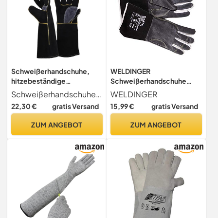
Schweißerhandschuhe,
WELDINGER
hitzebeständige
Schweißerhandschuhe
Ofenhandschuhe,
WIGpro Gr.M/9 feines
Schweißerhandschuhe, hitzebeständige Ofenhandschuhe, wärmeisolierende Grillhandschuhe, 1 Paar
WELDINGER
wärmeisolierende
Rindnarbenleder schwarz
22,30 €
gratis Versand
15,99 €
gratis Versand
Grillhandschuhe, 35,6 cm, 1
mit Stulpe aus
Paar
Rindspaltleder
ZUM ANGEBOT
ZUM ANGEBOT