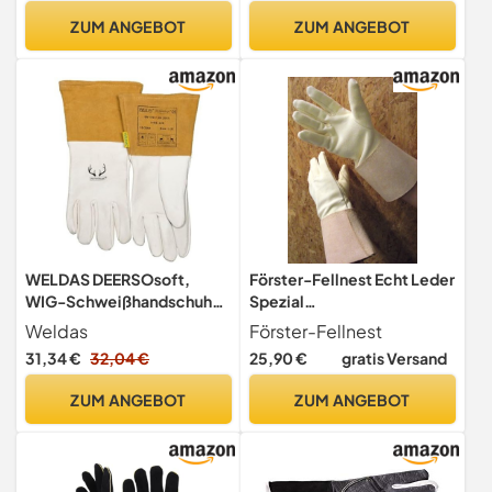
ZUM ANGEBOT
ZUM ANGEBOT
WELDAS DEERSOsoft,
Förster-Fellnest Echt Leder
WIG-Schweißhandschuhe
Spezial
10-2304, Grain Soft
Schweißerhandschuhe aus
Weldas
Förster-Fellnest
Deerskin, Very Soft Feeling
bestem Sämischleder -
31,34 €
32,04 €
25,90 €
gratis Versand
(9,5 (XL))
Made in Germany TIG WIG
MIG MAG
ZUM ANGEBOT
ZUM ANGEBOT