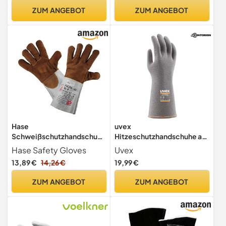
ZUM ANGEBOT
ZUM ANGEBOT
Hase
uvex
Schweißschutzhandschuhe
Hitzeschutzhandschuhe arc
FULDA-ISO -
protect g1 60838,
Hase Safety Gloves
Uvex
Hitzebeständig/Kevlar-
Störlichtbogenhandschuh,
13,89 €
14,26 €
19,99 €
Garn, Braun, 10
hohes Tastgefühl, Made in
Germany, Größe:11
ZUM ANGEBOT
ZUM ANGEBOT