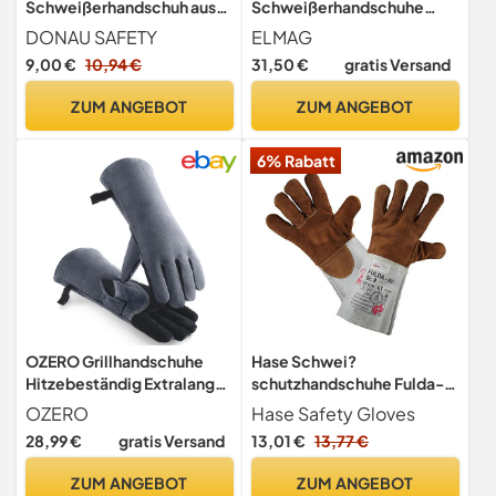
Schweißerhandschuh aus
Schweißerhandschuhe
Ziegennarbenleder für TIG-
WELDAS 10-1009 L - 59151
DONAU SAFETY
ELMAG
Schweißen/Kevlar/Größe
9,00 €
10,94 €
31,50 €
gratis Versand
9/L, 1 Paar/Softouch, Sehr
Weiche und
ZUM ANGEBOT
ZUM ANGEBOT
Angenehme/Arbeitshands
chuhe
6% Rabatt
Leder/Lederhandschuhe
Schutzhandschuhe
OZERO Grillhandschuhe
Hase Schwei?
Hitzebeständig Extralang
schutzhandschuhe Fulda-
40 cm für Kamin, Dutch
ISO - Hitzebest?
OZERO
Hase Safety Gloves
Oven
ndig/Kevlar-Garn - Gr. 9
28,99 €
gratis Versand
13,01 €
13,77 €
ZUM ANGEBOT
ZUM ANGEBOT