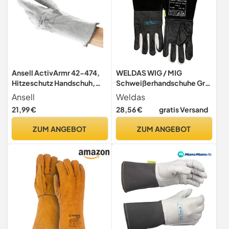
Ansell ActivArmr 42-474,
WELDAS WIG / MIG
Hitzeschutz Handschuh,
Schweißerhandschuhe Gr.
Industrielle
XL schwarz, Leder 10-1050
Ansell
Weldas
hitzebeständige
Kevlar
21,99 €
28,56 €
gratis Versand
Handschuhe,
Arbeitshandschuhe mit Filz
ZUM ANGEBOT
ZUM ANGEBOT
-Futter und Stulpen,
Professionelle Schutz-
Handschuhe, 1 Paar, Gr. XL