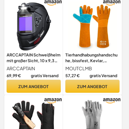
Schutzhandschuhe
ARCCAPTAIN Schweißhelm
Tierhandhabungshandschu
mit großer Sicht, 10 x 9,3
he, bissfest, Kevlar,
cm, echte Farbe,
verstärktes Leder,
ARCCAPTAIN
MOUTCLMB
automatische
Schweißhandschuhe,
69,99 €
gratis Versand
57,27 €
gratis Versand
Verdunkelung, mit Licht,
Hitze-, Verschleiß-,
solarbetriebene
Reißfestigkeit, für
ZUM ANGEBOT
ZUM ANGEBOT
Schweißhaube, 4
Haustiertraining,
Lichtbogen-Sensoren,
Katzenkratzer,
breiter Schatten 4/5-9/9-
Vogelhandhabung,
13 für Stick MIG
Falkenhandschuhe, Gelb