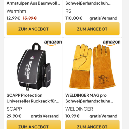
Armstulpen Aus Baumwolle
Schweißerhandschuh
- Ideal Für Den Sommer
MontageHandschuhe aus
Warmhm
RS
Damen
Rindsleder/Größe 10, 12
12,99 €
13,99 €
110,00 €
gratis Versand
Langarmhandschuhe Mit UV
Paar/Weiß/Arbeitshandsch
Schutz Perfekt Für Outdoor
uhe
ZUM ANGEBOT
ZUM ANGEBOT
Aktivitäten Und Radfahren
Leder/Lederhandschuhe
Lockere Passform
Schutzhandschuhe
SCAPP Protection
WELDINGER MAG pro
Universeller Rucksack für
Schweißerhandschuhe
Schweißhelme
gold Gr.S/8
SCAPP
WELDINGER
Rindnarbenleder/Rindspaltl
29,90 €
gratis Versand
10,99 €
gratis Versand
eder
ZUM ANGEBOT
ZUM ANGEBOT