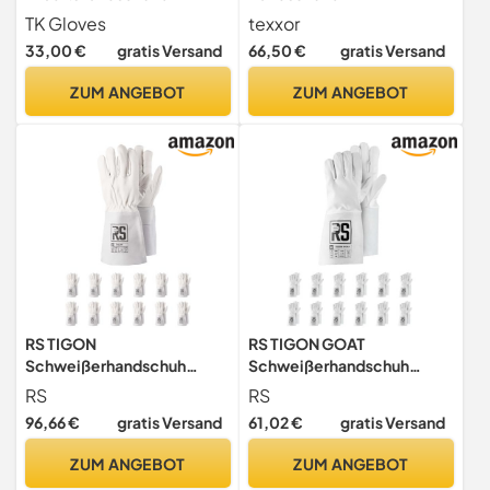
Montage-Handschuhe aus
Schweißerhandschuhe
TK Gloves
texxor
Leder/Größe 11, 12 Paar/aus
Argon III 12 x beige XL/10
33,00 €
gratis Versand
66,50 €
gratis Versand
enarbtem Ziegenleder
Montagehandschuhe/Hand
ZUM ANGEBOT
ZUM ANGEBOT
schuhe
RS TIGON
RS TIGON GOAT
Schweißerhandschuh
Schweißerhandschuh
MontageHandschuhe aus
MontageHandschuhe aus
RS
RS
Rindsleder/Größe 10, 12
Rindsleder/Größe 10, 12
96,66 €
gratis Versand
61,02 €
gratis Versand
Paar/Weiß/Arbeitshandsch
Paar/Weiß/Arbeitshandsch
uhe
uhe
ZUM ANGEBOT
ZUM ANGEBOT
Leder/Lederhandschuhe
Leder/Lederhandschuhe