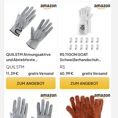
Schutzhandschuhe/Zum
Schutzhandschuhe/Zum
TIG-Schweißen
TIG-Schweißen
QUILSTM Atmungsaktive
RS TIGON GOAT
und Abriebfeste
Schweißerhandschuh
Autoreparaturhandschuhe
MontageHandschuhe aus
QUILSTM
RS
– für optimale Ergebnisse
Rindsleder/Größe 09, 12
11,39 €
gratis Versand
60,99 €
gratis Versand
bei der Fahrzeugreparatur
Paar/Weiß/Arbeitshandsch
und beim
uhe
ZUM ANGEBOT
ZUM ANGEBOT
Elektroschweißen.
Leder/Lederhandschuhe
Schutzhandschuhe/Zum
TIG-Schweißen