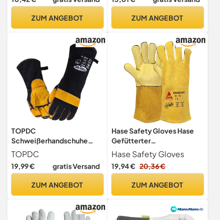
Schweißhandschuhe,
weiches Rindsleder
ZUM ANGEBOT
ZUM ANGEBOT
(12/XXXL)
TOPDC
Hase Safety Gloves Hase
Schweißerhandschuhe
Gefütterter
(16“)
Schweißerhandschuhe
TOPDC
Hase Safety Gloves
MÜHLHEIM II-SUPER
19,99 €
gratis Versand
19,94 €
20,36 €
Rindnarbenleder TÜV GS -
Gr. 8, braun
ZUM ANGEBOT
ZUM ANGEBOT