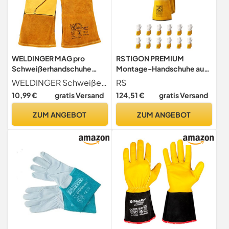
WELDINGER MAG pro
RS TIGON PREMIUM
Schweißerhandschuhe
Montage-Handschuhe aus
gold Gr. M/9
Rindsleder/Größe 11, 12
WELDINGER Schweißerhandschuhe MAG pro in schadstoffgeprüfter Premiumqualität
RS
Rindnarbenleder/Rindspaltl
Paar/Weiß
10,99 €
gratis Versand
124,51 €
gratis Versand
eder
Gelb/Montagehandschuhe
/Arbeitshandschuhe
ZUM ANGEBOT
ZUM ANGEBOT
Leder/Robuste
Lederhandschuhe
Schutzhandschuhe