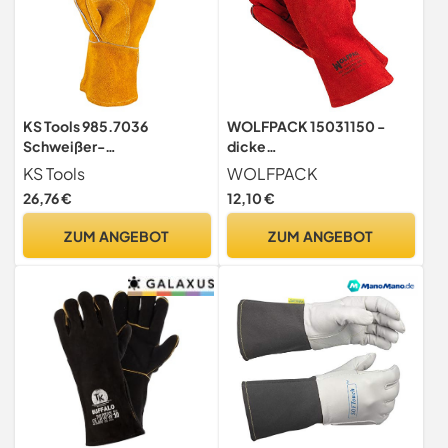
KS Tools 985.7036
WOLFPACK 15031150 -
Schweißer-
dicke
Lederhandschuhe, XL
Schweißerhandschuhe,
KS Tools
WOLFPACK
Größe L, rot., L (2er Pack)
26,76 €
12,10 €
ZUM ANGEBOT
ZUM ANGEBOT