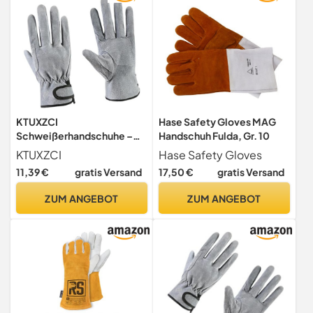
KTUXZCI
Hase Safety Gloves MAG
Schweißerhandschuhe –
Handschuh Fulda, Gr. 10
Schutzhandschuhe für
KTUXZCI
Hase Safety Gloves
Schweißerhände –
11,39 €
gratis Versand
17,50 €
gratis Versand
vielseitig einsetzbar bei
Elektroreparaturen und
ZUM ANGEBOT
ZUM ANGEBOT
Baumschnittarbeiten –
elektrischer Schutz