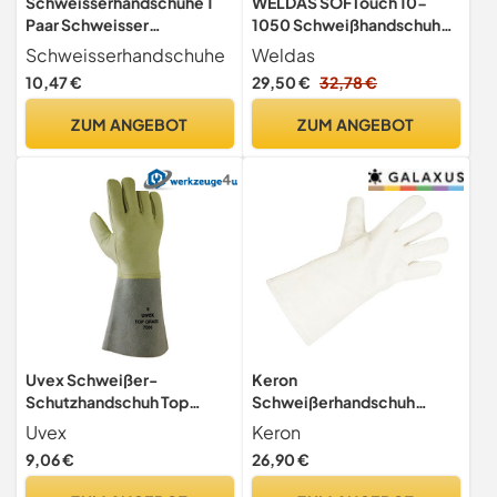
Schweisserhandschuhe 1
WELDAS SOFTouch 10-
Paar Schweisser
1050 Schweißhandschuhe,
Arbeitshandschuhe aus
hoher Komfort und alle
Schweisserhandschuhe
Weldas
Leder
Schweißanwendungen TIG,
10,47 €
29,50 €
32,78 €
MIG, MMA, alle Größen (8,5
(M)
ZUM ANGEBOT
ZUM ANGEBOT
Uvex Schweißer-
Keron
Schutzhandschuh Top
Schweißerhandschuh
Grade 7000, Material:
Weldex Ii Gr10/Xl
Uvex
Keron
Rindvolleder, Farbe: beige,
Rindspaltleder Cr-Frei
9,06 €
26,90 €
Grösse: 10